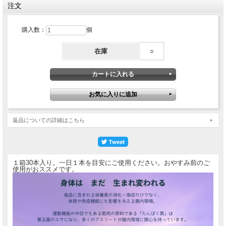
注文
購入数：
個
在庫
○
返品についての詳細はこちら
１箱30本入り。一日１本を目安にご使用ください。おやすみ前のご
使用がおススメです。