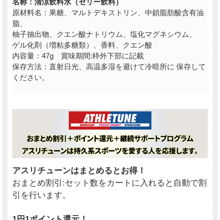
名称：清涼飲料水（ゼリー飲料）
原材料名：果糖、マルトデキストリン、中鎖脂肪酸含有油
脂、
柚子抽出物、クエン酸ナトリウム、塩化マグネシウム、
ゲル化剤（増粘多糖類）、香料、クエン酸
内容量：47g 賞味期間:枠外下部に記載
保存方法：直射日光、高温多湿を避けて冷暗所に 保存して
ください。
アスリチューンはまとめるとお得！
おまとめ割引:セット数をカートに入れると自動で割
引を行います。
1円1ポイント還元！