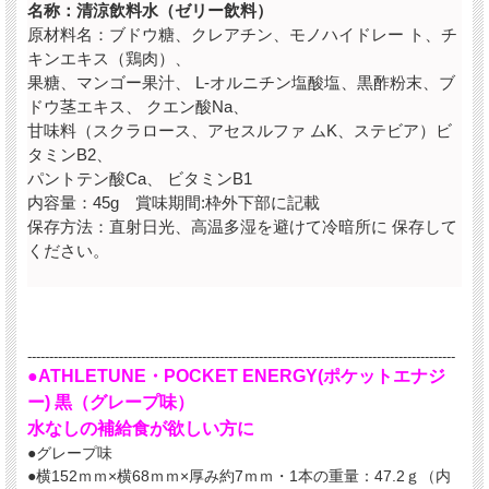
名称：清涼飲料水（ゼリー飲料）
原材料名：ブドウ糖、クレアチン、モノハイドレー ト、チ
キンエキス（鶏肉）、
果糖、マンゴー果汁、 L-オルニチン塩酸塩、黒酢粉末、ブ
ドウ茎エキス、 クエン酸Na、
甘味料（スクラロース、アセスルファ ムK、ステビア）ビ
タミンB2、
パントテン酸Ca、 ビタミンB1
内容量：45g 賞味期間:枠外下部に記載
保存方法：直射日光、高温多湿を避けて冷暗所に 保存して
ください。
--------------------------------------------------------------------------------------------------
●ATHLETUNE・POCKET ENERGY(ポケットエナジ
ー) 黒（グレープ味）
水なしの補給食が欲しい方に
●グレープ味
●
横152ｍｍ×横68ｍｍ×厚み約7ｍｍ・
1本の重量：47.2ｇ（内