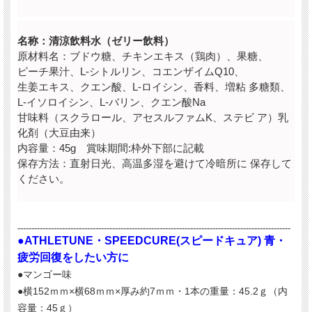
名称：清涼飲料水（ゼリー飲料）
原材料名：ブドウ糖、チキンエキス（鶏肉）、果糖、
ピーチ果汁、L-シトルリン、コエンザイムQ10、
生姜エキス、クエン酸、L-ロイシン、香料、増粘 多糖類、
L-イソロイシン、L-バリン、クエン酸Na
甘味料（スクラロール、アセスルファムK、ステビ ア）乳
化剤（大豆由来）
内容量：45g 賞味期間:枠外下部に記載
保存方法：直射日光、高温多湿を避けて冷暗所に 保存して
ください。
--------------------------------------------------------------------------------------------------
●ATHLETUNE・SPEEDCURE(スピードキュア) 青・
疲労回復をしたい方に
●マンゴー味
●
横152ｍｍ×横68ｍｍ×厚み約7ｍｍ・
1本の重量：45.2ｇ（内
容量：45ｇ）