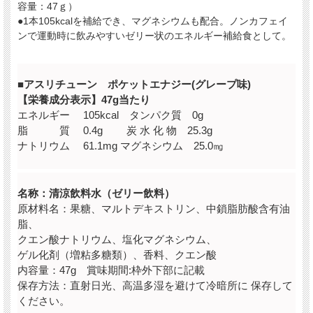
容量：47ｇ）
●1本105kcalを補給でき、マグネシウムも配合。ノンカフェイ
ンで運動時に飲みやすいゼリー状のエネルギー補給食として。
■アスリチューン ポケットエナジー(グレープ味)
【栄養成分表示】47g当たり
エネルギー 105kcal タンパク質 0g
脂 質 0.4g 炭 水 化 物 25.3g
ナトリウム 61.1mg マグネシウム 25.0㎎
名称：清涼飲料水（ゼリー飲料）
原材料名：果糖、マルトデキストリン、中鎖脂肪酸含有油
脂、
クエン酸ナトリウム、塩化マグネシウム、
ゲル化剤（増粘多糖類）、香料、クエン酸
内容量：47g 賞味期間:枠外下部に記載
保存方法：直射日光、高温多湿を避けて冷暗所に 保存して
ください。