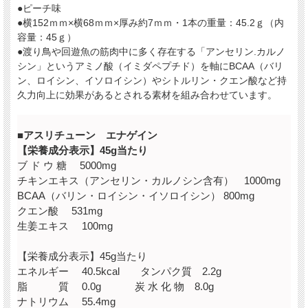
●ピーチ味
●
横152ｍｍ×横68ｍｍ×厚み約7ｍｍ・
1本の重量：45.2ｇ（内
容量：45ｇ）
●渡り鳥や回遊魚の筋肉中に多く存在する「アンセリン.カルノ
シン」というアミノ酸（イミダペプチド）を軸にBCAA（バリ
ン、ロイシン、イソロイシン）やシトルリン・クエン酸など持
久力向上に効果があるとされる素材を組み合わせています。
■アスリチューン エナゲイン
【栄養成分表示】45g当たり
ブ ド ウ 糖 5000mg
チキンエキス（アンセリン・カルノシン含有） 1000mg
BCAA（バリン・ロイシン・イソロイシン） 800mg
クエン酸 531mg
生姜エキス 100mg
【栄養成分表示】45g当たり
エネルギー 40.5kcal タンパク質 2.2g
脂 質 0.0g 炭 水 化 物 8.0g
ナトリウム 55.4mg